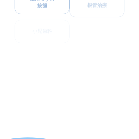
インプラント
小児歯科
口腔外科
白い詰め物
入れ歯
被せ物
子供の
ホワイトニング
歯並び改善
大人の
歯の
歯並び改善
メンテナンス
スポーツ
マウスピース
マウスガード
矯正