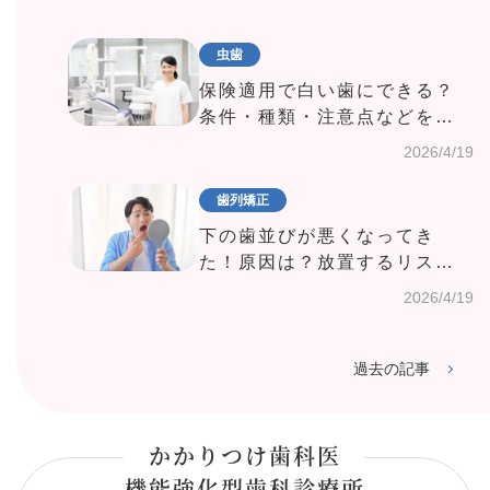
虫歯
保険適用で白い歯にできる？
条件・種類・注意点などを詳
しく紹介！
2026/4/19
歯列矯正
下の歯並びが悪くなってき
た！原因は？放置するリスク
は？受診目安や治療法を紹介
2026/4/19
過去の記事
かかりつけ歯科医
機能強化型歯科診療所