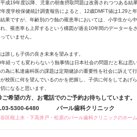
い平成19年度以降、児童の朝食摂取問題は改善されつつある結
年度学校保健統計調査報告によると、12歳DMFT値は1.29と
い結果ですが、年齢別のウ蝕の罹患率においては、小学生から
つれ、罹患率も上昇するという構図が過去10年間のデーターを
わっていません。
は誰しも子供の良き未来を望みます。
0年経っても変わらないう蝕事情は日本社会の問題だと私は思
供の為に私達歯科医の課題は定期健診の重要性を社会に訴えて
親が校医に何を望んでいるのかを把握し、子供に何をしてあげ
大切になると思います。
診ご希望の方、お電話でのご予約お待ちしています。
EL03-5300-6480 パール歯科クリニック
田谷区桜上水・下高井戸・松原のパール歯科クリニックのホー