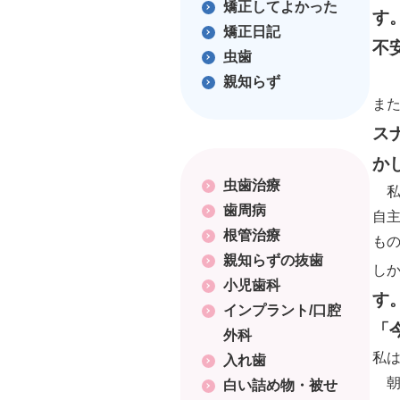
矯正してよかった
す
矯正日記
不
虫歯
親知らず
ま
ス
か
虫歯治療
私
歯周病
自
根管治療
も
親知らずの抜歯
し
小児歯科
す
インプラント/口腔
「
外科
私
入れ歯
朝
白い詰め物・被せ