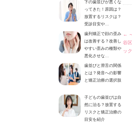
下の歯並びが悪くな
ってきた！原因は？
放置するリスクは？
受診目安や…
投
歯列矯正で顔の歪み
←
は改善する？改善し
谷
稿
やすい歪みの種類や
ッ
悪化させな…
ナ
歯並びと滑舌の関係
ビ
とは？発音への影響
と矯正治療の選択肢
ゲ
子どもの歯並びは自
ー
然に治る？放置する
リスクと矯正治療の
シ
目安を紹介
ョ