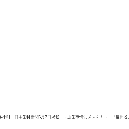
ル小町 日本歯科新聞6月7日掲載 ～虫歯事情にメスを！～ 『世田