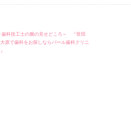
～歯科技工士の腕の見せどころ～ 『世田
区大原で歯科をお探しならパール歯科クリニ
ク』