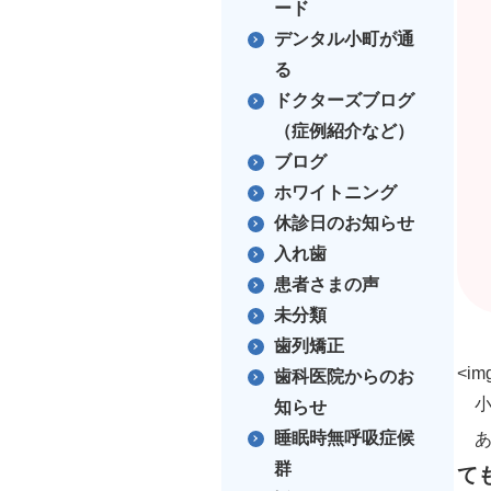
ード
デンタル小町が通
る
ドクターズブログ
（症例紹介など）
ブログ
ホワイトニング
休診日のお知らせ
入れ歯
患者さまの声
未分類
歯列矯正
<img
歯科医院からのお
小
知らせ
睡眠時無呼吸症候
あ
群
て