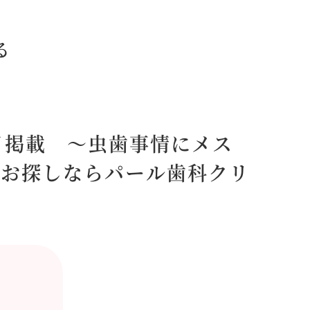
る
日掲載 ～虫歯事情にメス
をお探しならパール歯科クリ