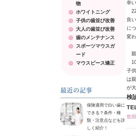
幸
物
22
ホワイトニング
良
子供の歯並び改善
に
大人の歯並び改善
変
歯のメンテナンス
スポーツマウスガ
親
ード
1
マウスピース矯正
子
は
が
最近の記事
検
保険適用で白い歯に
T
できる？条件・種
世
類・注意点などを詳
しく紹介！