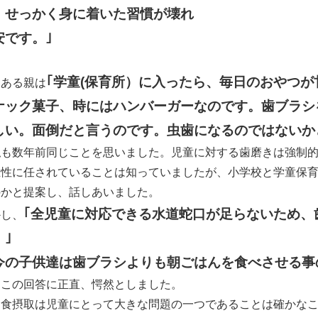
。せっかく身に着いた習慣が壊れ
安です。｣
｢学童(保育所）に入ったら、毎日のおやつが
たある親は
ナック菓子、時にはハンバーガーなのです。歯ブラシ
しい。面倒だと言うのです。虫歯になるのではないか
も数年前同じことを思いました。児童に対する歯磨きは強制的
主性に任されていることは知っていましたが、小学校と学童保
のかと提案し、話しあいました。
｢全児童に対応できる水道蛇口が足らないため、
かし、
。｣
今の子供達は歯ブラシよりも朝ごはんを食べさせる事
はこの回答に正直、愕然としました。
食摂取は児童にとって大きな問題の一つであることは確かなこ