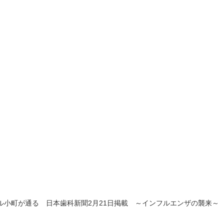
ル小町が通る 日本歯科新聞2月21日掲載 ～インフルエンザの襲来～