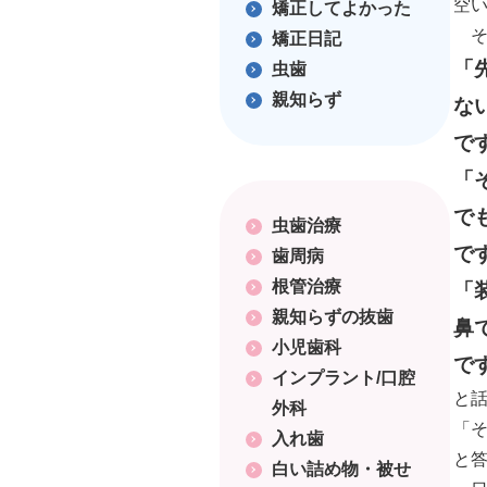
空
矯正してよかった
そ
矯正日記
「
虫歯
親知らず
な
で
「
で
虫歯治療
で
歯周病
根管治療
「
親知らずの抜歯
鼻
小児歯科
で
インプラント/口腔
と
外科
「
入れ歯
と
白い詰め物・被せ