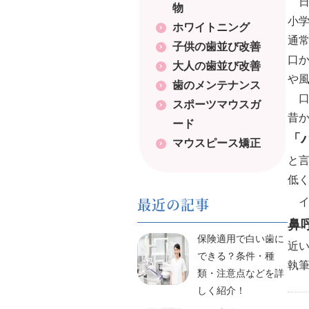
日
物
小
ホワイトニング
通
子供の歯並び改善
口
大人の歯並び改善
や
歯のメンテナンス
口
スポーツマウスガ
昔
ード
「
マウスピース矯正
と
低
最近の記事
イ
鼻
保険適用で白い歯に
近
できる？条件・種
執
類・注意点などを詳
しく紹介！