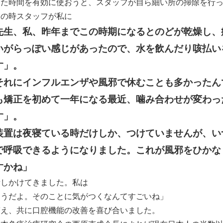
いた時間を有効に使おうと、スタッフが自ら細い所の掃除を行
の時スタッフが私に
先生、私、昨年までこの時期になるとのどが乾燥し、
いがらっぽい感じがあったので、水を飲んだり咳払い
す」。
それにインフルエンザや風邪で休むことも多かったん
も矯正を初めて一年になる最近、噛み合わせが変わっ
す」。
装置は夜寝ている時だけしか、つけていませんが、い
で呼吸できるようになりました。これが風邪をひかな
すかね」
話しかけてきました。私は
そうだよ。そのことに気がつくなんてすごいね」
答え、共に口腔機能の改善を喜び合いました。