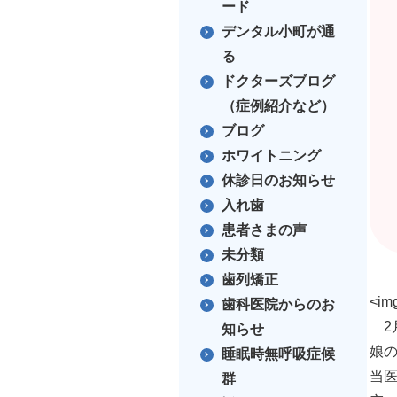
ード
デンタル小町が通
る
ドクターズブログ
（症例紹介など）
ブログ
ホワイトニング
休診日のお知らせ
入れ歯
患者さまの声
未分類
歯列矯正
<img
歯科医院からのお
2
知らせ
娘
睡眠時無呼吸症候
当
群