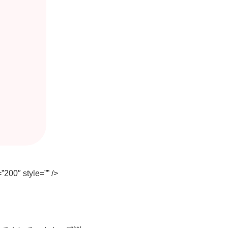
200″ style=”” />
。