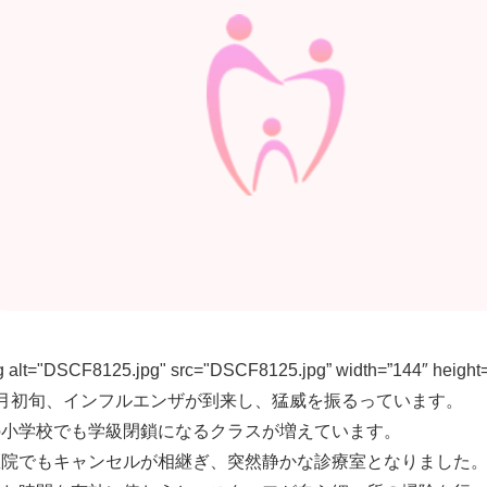
 alt="DSCF8125.jpg" src="DSCF8125.jpg” width=”144″ height=”
月初旬、インフルエンザが到来し、猛威を振るっています。
の小学校でも学級閉鎖になるクラスが増えています。
医院でもキャンセルが相継ぎ、突然静かな診療室となりました