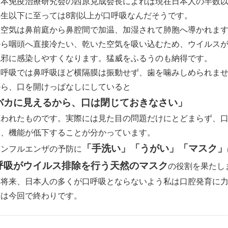
本免疫治療研究会の西原克成会長によれば現在日本人の半数以
学生以下に至っては8割以上が口呼吸なんだそうです。
常空気は鼻前庭から鼻腔間で加温、加湿されて肺胞へ導かれま
から咽頭へ直接冷たい、乾いた空気を吸い込むため、ウイルス
風邪に感染しやすくなります。猛威をふるうのも納得です。
呼吸では鼻呼吸ほど横隔膜は振動せず、歯を噛みしめられませ
から、口を開けっぱなしにしていると
バカに見えるから、口は閉じておきなさい」
言われたものです。実際には見た目の問題だけにとどまらず、
く、機能が低下することが分かっています。
「手洗い」「うがい」「マスク」
ンフルエンザの予防に
呼吸がウイルス排除を行う天然のマスク
の役割を果たし
い将来、日本人の多くが口呼吸とならないよう私は口腔発育に
筆は今回で終わりです。