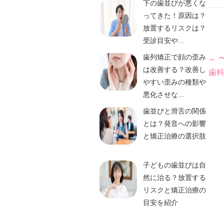
下の歯並びが悪くな
ってきた！原因は？
放置するリスクは？
受診目安や…
投
歯列矯正で顔の歪み
←
は改善する？改善し
歯
稿
やすい歪みの種類や
悪化させな…
ナ
歯並びと滑舌の関係
ビ
とは？発音への影響
と矯正治療の選択肢
ゲ
子どもの歯並びは自
ー
然に治る？放置する
リスクと矯正治療の
シ
目安を紹介
ョ