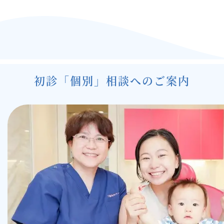
ナ
ビ
ゲ
ー
シ
初診「個別」相談へのご案内
ョ
ン