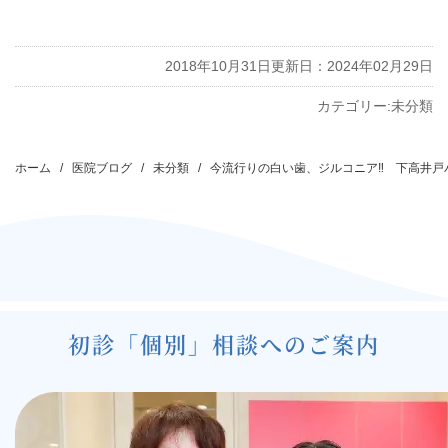
2018年10月31日
更新日：2024年02月29日
カテゴリー:
未分類
投
稿
ホーム
医院ブログ
未分類
今流行りの白い歯、ジルコニア‼ 下高井戸
ナ
ビ
ゲ
ー
シ
初診「個別」相談へのご案内
ョ
ン