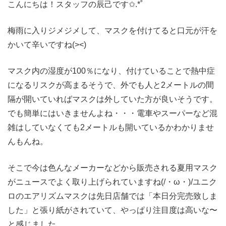
こんにちは！スタッフの辰己です✩.*˚
梅雨に入りジメジメして、マスクを付けてると口元が汗を
かいて辛いですね(><)
マスク内の湿度が100％になり、付けていることで熱中症
になるリスクが高まるそうで、外でも人と2メートルの間
隔が開いていればマスクは外していた方が良いそうです。
でも簡単にはいきませんよね・・・電車やスーパーなど混
雑はしていなくても2メートルも開いているかわかりませ
んもんね。
そこで今は色んなメーカーなどから販売される夏用マスク
がニュースでよく取り上げられていますね(/・ω・)/ユニク
ロのエアリズムマスクは先日店舗では「本日分完売致しま
した」と張り紙がされていて、やっぱり注目度は高いな〜
と感じました。