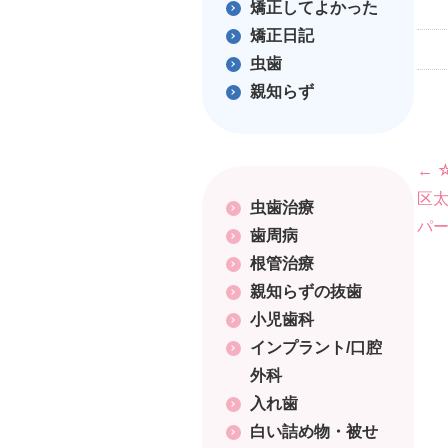
矯正してよかった
矯正日記
虫歯
親知らず
投
←
区
虫歯治療
稿
パ
歯周病
ナ
根管治療
親知らずの抜歯
ビ
小児歯科
ゲ
インプラント/口腔
外科
ー
入れ歯
白い詰め物・被せ