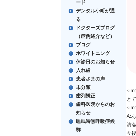
ード
デンタル小町が通
る
ドクターズブログ
（症例紹介など）
ブログ
ホワイトニング
休診日のお知らせ
入れ歯
患者さまの声
未分類
<img
歯列矯正
と
歯科医院からのお
<img
知らせ
A:
睡眠時無呼吸症候
清
群
今