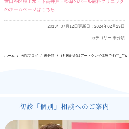
世田谷区桜上水・下高井戸・松原のパール歯科クリニック
のホームページはこちら
2013年07月12日
更新日：2024年02月29日
カテゴリー:
未分類
投
稿
ホーム
医院ブログ
未分類
8月9日(金)はアートクレイ体験です(*^_^*)♪
ナ
ビ
ゲ
ー
シ
初診「個別」相談へのご案内
ョ
ン