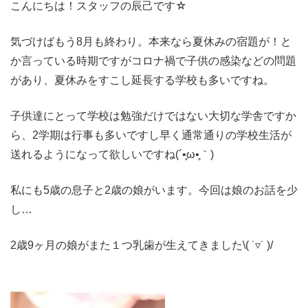
こんにちは！スタッフの辰己です☆
気づけばもう8月も終わり。本来なら夏休みの宿題が！と
か言っている時期ですがコロナ禍で子供の感染などの問題
があり、夏休みをすこし延長する学校も多いですね。
子供達にとって学校は勉強だけではない大切な学舎ですか
ら、2学期は行事も多いですし早く通常通りの学校生活が
送れるようになって欲しいですね(´•̥ω•̥｀)
私にも5歳の息子と2歳の娘がいます。今回は娘のお話を少
し…
2歳9ヶ月の娘がまた１つ乳歯が生えてきました\( ˙▿︎˙ )/