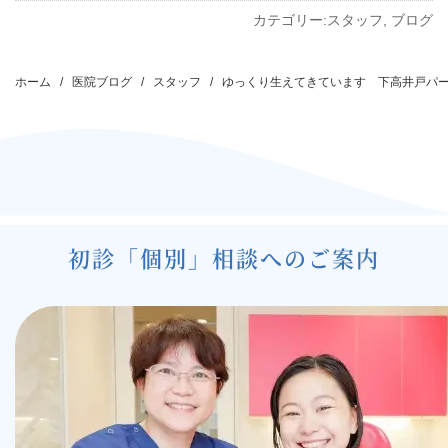
カテゴリー:
スタッフ
,
ブログ
投
稿
ホーム
医院ブログ
スタッフ
ゆっくり生えてきています 下高井戸パ
ナ
ビ
ゲ
ー
シ
初診「個別」相談へのご案内
ョ
ン