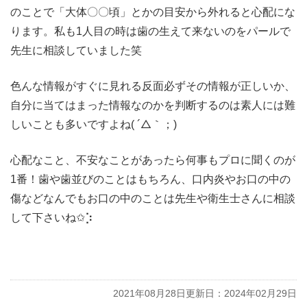
のことで「大体〇〇頃」とかの目安から外れると心配にな
ります。私も1人目の時は歯の生えて来ないのをパールで
先生に相談していました笑
色んな情報がすぐに見れる反面必ずその情報が正しいか、
自分に当てはまった情報なのかを判断するのは素人には難
しいことも多いですよね( ´△︎｀；)
心配なこと、不安なことがあったら何事もプロに聞くのが
1番！歯や歯並びのことはもちろん、口内炎やお口の中の
傷などなんでもお口の中のことは先生や衛生士さんに相談
して下さいね✩︎⡱
2021年08月28日
更新日：2024年02月29日