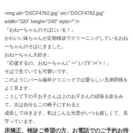
<img alt="DSCF4762.jpg" src="DSCF4762.jpg”
width=”320″ height=”240″ style=”” />
『おねーちゃんのそばにいる！』
かわいい妹ちゃんが定期検診でクリーニングしているおね
ーちゃんのそばにきました。
おねーちゃん大好き。
『応援するの。おねーちゃん( ﾟーﾟ)ノ)”ｶﾞﾝﾊﾞﾚ！』
そばで見ていても可愛いです。
このようにパール歯科クリニックでは愛らしい兄弟関係を
よく見ます。
こうして下の子お子さんは上のお子さんの頑張る姿をみ
て、次は自分もこの椅子にすわると
成長してゆきます。私はこんな光景がいつも嬉しくて、見
守っています。
床矯正、検診ご希望の方、お電話でのご予約お待