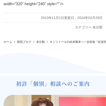
width=”320″ height=”240″ style=”” />
2013年11月1日
更新日：2024年02月29日
カテゴリー:
未分類
投
稿
ホーム
医院ブログ
未分類
キシリトールの絵本製本へ一歩前進『杉並
ナ
ビ
ゲ
ー
シ
初診「個別」相談へのご案内
ョ
ン