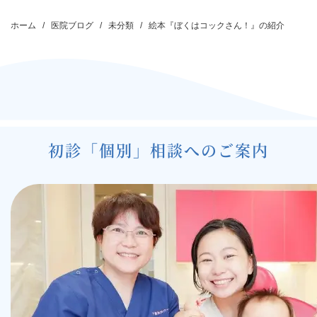
投
稿
ホーム
医院ブログ
未分類
絵本『ぼくはコックさん！』の紹介
ナ
ビ
ゲ
ー
シ
初診「個別」相談へのご案内
ョ
ン