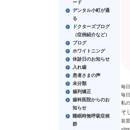
ード
デンタル小町が通
る
ドクターズブログ
（症例紹介など）
ブログ
ホワイトニング
休診日のお知らせ
入れ歯
患者さまの声
未分類
毎
歯列矯正
毎
歯科医院からのお
私
知らせ
そ
睡眠時無呼吸症候
装
群
<img