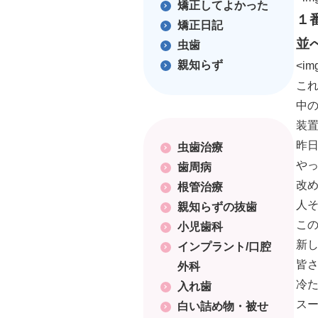
矯正してよかった
１
矯正日記
並
虫歯
親知らず
<img
こ
中
装
昨
虫歯治療
や
歯周病
改
根管治療
人
親知らずの抜歯
こ
小児歯科
新
インプラント/口腔
皆
外科
冷
入れ歯
ス
白い詰め物・被せ