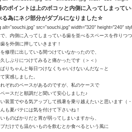
番のポイントは上のボコッと内側に入ってしまってい
べる為にネジ部分がダブルになりました☆
 alt="souchi.jpg" src="souchi.jpg” width=”320″ height=”240″ styl
れで、内側に入ってしまっている歯を並べるスペースを作りつ
の歯を外側に押していきます！
置を修理に出している間つけていなかったので、
日久しぶりにつけてみると痛かったです（＞＜）
っぱりちゃんと毎日つけなくちゃいけないんだな～と
めて実感しました。
それぞれのペースがあるのですが、私のケースで
のペースだと順調だと聞いて安心しました♪
しい装置でやる気アップして残暑を乗り越えたいと思います（・
さんも夏バテには気を付けて下さいね！
たいものばかりだと胃が弱ってしまいますから、
ープだけでも温かいものを飲むとか食べるという風に