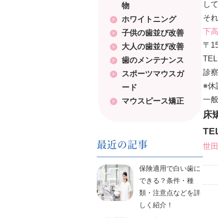
し
物
そ
ホワイトニング
下
子供の歯並び改善
〒1
大人の歯並び改善
TEL
歯のメンテナンス
診察
スポーツマウスガ
※休
ード
一
マウスピース矯正
床
T
最近の記事
世
保険適用で白い歯に
できる？条件・種
類・注意点などを詳
しく紹介！