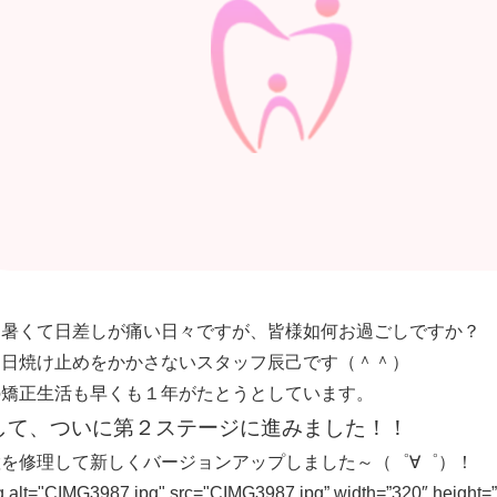
日暑くて日差しが痛い日々ですが、皆様如何お過ごしですか？
日日焼け止めをかかさないスタッフ辰己です（＾＾）
の矯正生活も早くも１年がたとうとしています。
して、ついに第２ステージに進みました！！
置を修理して新しくバージョンアップしました～（゜∀゜）！
 alt="CIMG3987.jpg" src="CIMG3987.jpg” width=”320″ height=”2