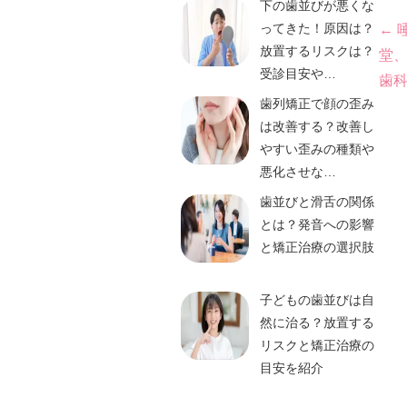
下の歯並びが悪くな
投
ってきた！原因は？
←
放置するリスクは？
堂
稿
受診目安や…
歯
歯列矯正で顔の歪み
ナ
は改善する？改善し
ビ
やすい歪みの種類や
悪化させな…
ゲ
歯並びと滑舌の関係
とは？発音への影響
ー
と矯正治療の選択肢
シ
子どもの歯並びは自
ョ
然に治る？放置する
リスクと矯正治療の
ン
目安を紹介