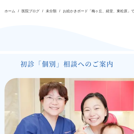
投
稿
ホーム
医院ブログ
未分類
お絵かきボード「梅ヶ丘、経堂、東松原」
ナ
ビ
ゲ
ー
シ
初診「個別」相談へのご案内
ョ
ン