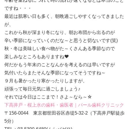
年齢を重ねるにつれて時の流れが速くなるとは本当のこと
ですね・・・
最近は肌寒い日も多く、朝晩過ごしやすくなってきました
が、
これから秋が深まり冬になり、朝お布団から出るのが
辛い季節になっていくのだな～と思うと切ないです(笑)
秋・冬は美味しい食べ物がた～くさんある季節なので
楽しみなところもありますね❤
何だかもう年末のことなんかを考えるのは早いですが
気付いたらまたそんな季節になってそうですね～
９月も暑かったり寒かったりしますが、
頑張って毎日元気に過ごしましょう♪
それでは今日はここまで！さよ～なら～☆
下高井戸・桜上水の歯科・歯医者｜パール歯科クリニック
〒156-0044 東京都世田谷区赤堤5-32-2（下高井戸駅徒歩
5分）