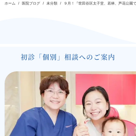
稿
ホーム
医院ブログ
未分類
９月！『世田谷区太子堂、若林、芦花公園
ナ
ビ
ゲ
ー
シ
初診「個別」相談へのご案内
ョ
ン