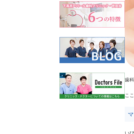
歯
こ
い