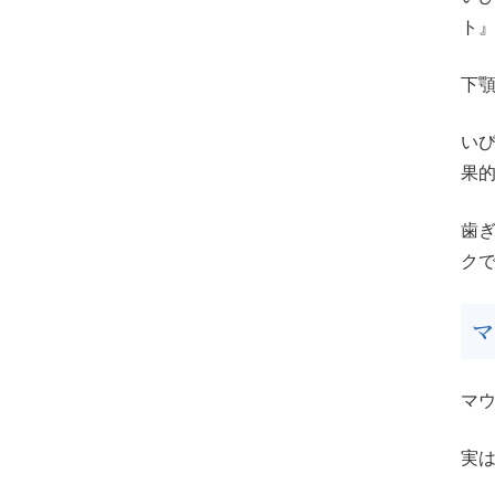
ト
下
い
果
歯
ク
マ
実