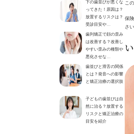
下の歯並びが悪くな
こ
ってきた！原因は？
放置するリスクは？
保
受診目安や…
さ
歯列矯正で顔の歪み
は改善する？改善し
やすい歪みの種類や
悪化させな…
歯並びと滑舌の関係
とは？発音への影響
と矯正治療の選択肢
子どもの歯並びは自
然に治る？放置する
リスクと矯正治療の
目安を紹介